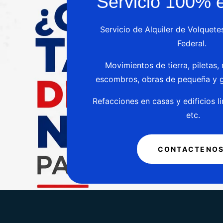
Servicio 100%
Servicio de Alquiler de Volquete
Federal. ​
Movimientos de tierra, piletas, 
escombros, obras de pequeña y 
Refacciones en casas y edificios l
etc.
CONTACTENO