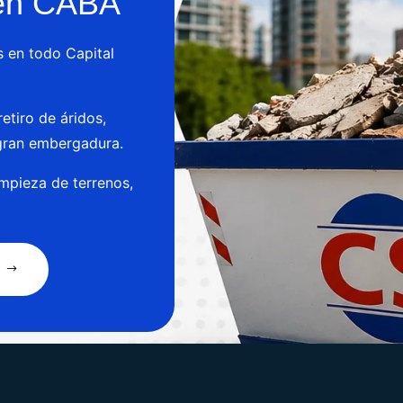
 en CABA
s en todo Capital
retiro de áridos,
gran embergadura.
impieza de terrenos,
S